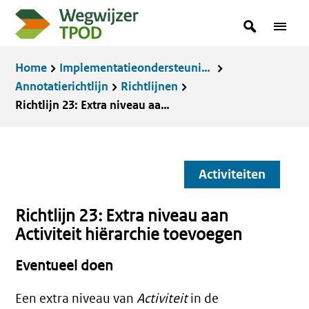
Overslaan
zoekterm
Zoeken
Menu
en
in
naar
Kruimelpad
Home
Implementatieondersteuning
de
Annotatierichtlijn
Richtlijnen
inhoud
Richtlijn 23: Extra niveau aan Activiteit hiërarchie toevoegen
gaan
Activiteiten
Richtlijn 23:
Extra niveau aan
Activiteit hiërarchie toevoegen
Eventueel doen
Een extra niveau van
Activiteit
in de