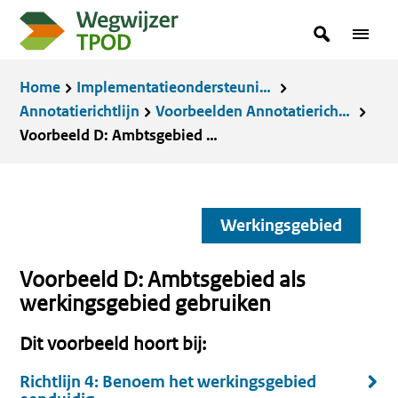
Overslaan
zoekterm
Zoeken
Menu
en
in
naar
Kruimelpad
Home
Implementatieondersteuning
de
Annotatierichtlijn
Voorbeelden Annotatierichtlijn
inhoud
Voorbeeld D: Ambtsgebied als werkingsgebied gebruiken
gaan
Werkingsgebied
Voorbeeld D: Ambtsgebied als
werkingsgebied gebruiken
Dit voorbeeld hoort bij:
Richtlijn 4: Benoem het werkingsgebied