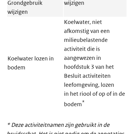
Grondgebruik
wijzigen
wijzigen
Koelwater, niet
afkomstig van een
milieubelastende
activiteit die is
aangewezen in
Koelwater lozen in
hoofdstuk 3 van het
bodem
Besluit activiteiten
leefomgeving, lozen
in het riool of op of in de
*
bodem
* Deze activiteitnamen zijn gebruikt in de
bruidsschat. Het is niet nodig om de annotaties