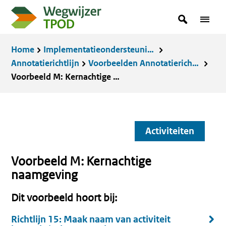
Overslaan
zoekterm
Zoeken
Menu
en
in
naar
Kruimelpad
Home
Implementatieondersteuning
de
Annotatierichtlijn
Voorbeelden Annotatierichtlijn
inhoud
Voorbeeld M: Kernachtige naamgeving
gaan
Activiteiten
Voorbeeld M: Kernachtige
naamgeving
Dit voorbeeld hoort bij:
Richtlijn 15: Maak naam van activiteit