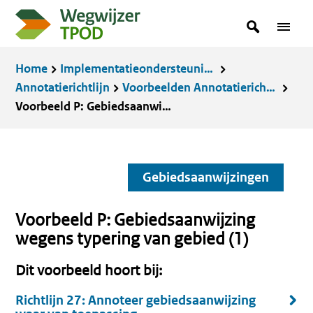
Overslaan
zoekterm
Zoeken
Menu
en
in
naar
Kruimelpad
Home
Implementatieondersteuning
de
Annotatierichtlijn
Voorbeelden Annotatierichtlijn
inhoud
Voorbeeld P: Gebiedsaanwijzing wegens typering van gebied (1)
gaan
Gebiedsaanwijzingen
Voorbeeld P: Gebiedsaanwijzing
wegens typering van gebied (1)
Dit voorbeeld hoort bij:
Richtlijn 27: Annoteer gebiedsaanwijzing