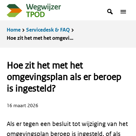
Overslaan
zoekterm
Zoeken
Menu
en
in
naar
Kruimelpad
Home
Servicedesk & FAQ
de
Hoe zit het met het omgevingsplan als er beroep is ingesteld?
inhoud
gaan
Hoe zit het met het
omgevingsplan als er beroep
is ingesteld?
16 maart 2026
Als er tegen een besluit tot wijziging van het
omgevingsplan beroep is ingesteld, of als