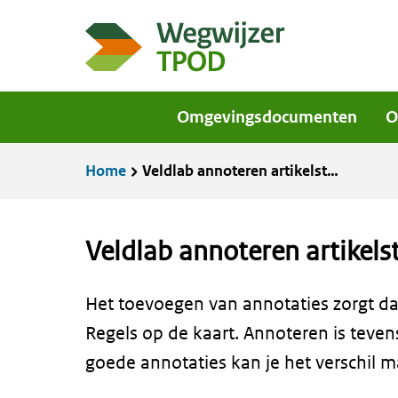
Overslaan
en
naar
de
Omgevingsdocumenten
O
inhoud
gaan
Kruimelpad
Home
Veldlab annoteren artikelstructuur deel 2
Veldlab annoteren artikels
Het toevoegen van annotaties zorgt da
Regels op de kaart. Annoteren is tevens
goede annotaties kan je het verschil 