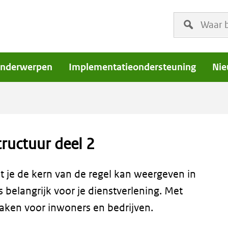
Vul
een
zoekterm
in
nderwerpen
Implementatieondersteuning
Nie
tructuur deel 2
t je de kern van de regel kan weergeven in
 belangrijk voor je dienstverlening. Met
maken voor inwoners en bedrijven.