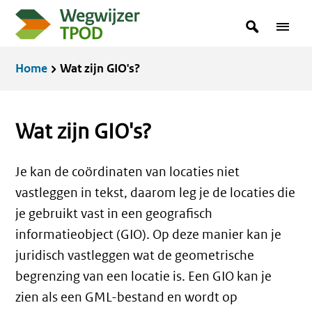
Overslaan
zoekterm
Zoeken
Menu
en
in
naar
Kruimelpad
Home
Wat zijn GIO's?
de
inhoud
gaan
Wat zijn GIO's?
Je kan de coördinaten van locaties niet
vastleggen in tekst, daarom leg je de locaties die
je gebruikt vast in een geografisch
informatieobject (GIO). Op deze manier kan je
juridisch vastleggen wat de geometrische
begrenzing van een locatie is. Een GIO kan je
zien als een GML-bestand en wordt op