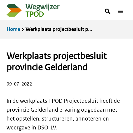
Overslaan
zoekterm
Zoeken
Menu
en
in
naar
Kruimelpad
Home
Werkplaats projectbesluit provincie Gelderland
de
inhoud
gaan
Werkplaats projectbesluit
provincie Gelderland
09-07-2022
In de werkplaats TPOD Projectbesluit heeft de
provincie Gelderland ervaring opgedaan met
het opstellen, structureren, annoteren en
weergave in DSO-LV.