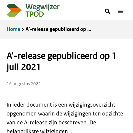
Overslaan
zoekterm
Zoeken
Menu
en
in
naar
Kruimelpad
Home
A’-release gepubliceerd op 1 juli 2021
de
inhoud
gaan
A’-release gepubliceerd op 1
juli 2021
16 augustus 2021
In ieder document is een wijzigingsoverzicht
opgenomen waarin de wijzigingen ten opzichte
van de A-release zijn beschreven. De
belangrijkste wijzigingen: