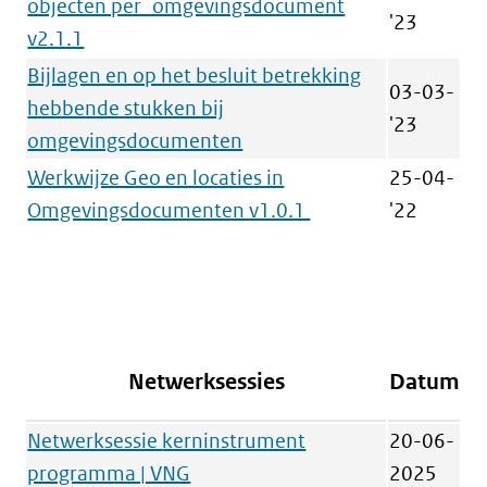
objecten per_omgevingsdocument
'23
v2.1.1
Bijlagen en op het besluit betrekking
03-03-
hebbende stukken bij
'23
omgevingsdocumenten
Werkwijze Geo en locaties in
25-04-
Omgevingsdocumenten v1.0.1
'22
Netwerksessies
Datum
Netwerksessie
kerninstrument
20-06-
programma | VNG
2025