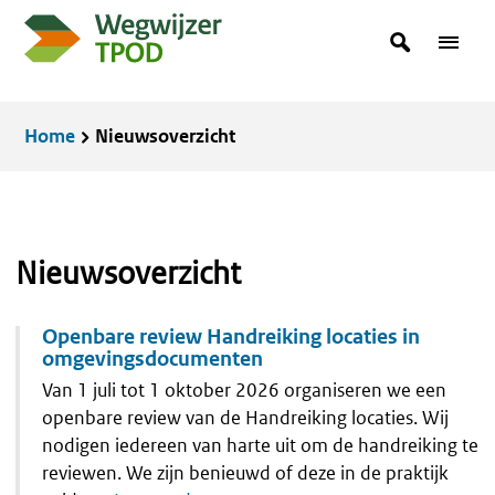
Overslaan
zoekterm
Zoeken
Menu
en
in
naar
de
Kruimelpad
Home
Nieuwsoverzicht
inhoud
gaan
Nieuwsoverzicht
Openbare review Handreiking locaties in
omgevingsdocumenten
Van 1 juli tot 1 oktober 2026 organiseren we een
openbare review van de Handreiking locaties. Wij
nodigen iedereen van harte uit om de handreiking te
reviewen. We zijn benieuwd of deze in de praktijk