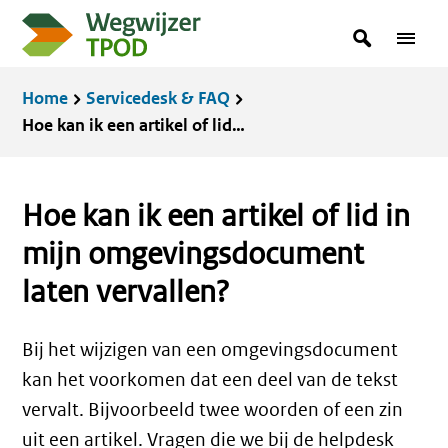
Overslaan
zoekterm
Zoeken
Menu
en
in
naar
Kruimelpad
Home
Servicedesk & FAQ
de
Hoe kan ik een artikel of lid in mijn omgevingsdocument laten vervallen?
inhoud
gaan
Hoe kan ik een artikel of lid in
mijn omgevingsdocument
laten vervallen?
Bij het wijzigen van een omgevingsdocument
kan het voorkomen dat een deel van de tekst
vervalt. Bijvoorbeeld twee woorden of een zin
uit een artikel. Vragen die we bij de helpdesk