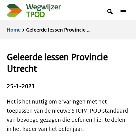
Overslaan
zoekterm
Zoeken
Menu
en
in
naar
Kruimelpad
Home
Geleerde lessen Provincie Utrecht
de
inhoud
gaan
Geleerde lessen Provincie
Utrecht
25-1-2021
Het is het nuttig om ervaringen met het
toepassen van de nieuwe STOP/TPOD standaard
van bevoegd gezagen die oefenen hier te delen
in het kader van het oefenjaar.