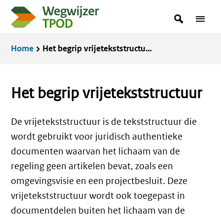
Overslaan
zoekterm
Zoeken
Menu
en
in
naar
Kruimelpad
Home
Het begrip vrijetekststructuur
de
inhoud
gaan
Het begrip vrijetekststructuur
De vrijetekststructuur is de tekststructuur die
wordt gebruikt voor juridisch authentieke
documenten waarvan het lichaam van de
regeling geen artikelen bevat, zoals een
omgevingsvisie en een projectbesluit. Deze
vrijetekststructuur wordt ook toegepast in
documentdelen buiten het lichaam van de