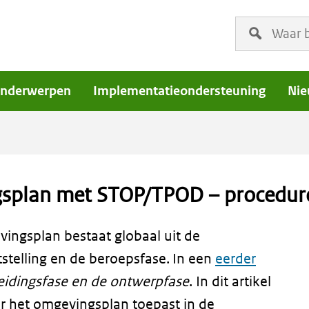
Vul
een
zoekterm
in
nderwerpen
Implementatieondersteuning
Nie
gsplan met STOP/TPOD – procedure
ingsplan bestaat globaal uit de
stelling en de beroepsfase. In een
eerder
eidingsfase en de ontwerpfase
. In dit artikel
or het omgevingsplan toepast in de