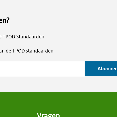
en?
ate TPOD Standaarden
s van de TPOD standaarden
Abonnee
Vragen