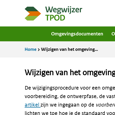
Overslaan
en
naar
de
Omgevingsdocumenten
O
inhoud
gaan
Kruimelpad
Home
Wijzigen van het omgevingsplan met STOP/TPOD – procedure deel 2
Wijzigen van het omgevin
De wijzigingsprocedure voor een omgev
voorbereiding, de ontwerpfase, de vast
artikel
zijn we ingegaan op de
voorber
lichten we toe hoe je de standaard vo