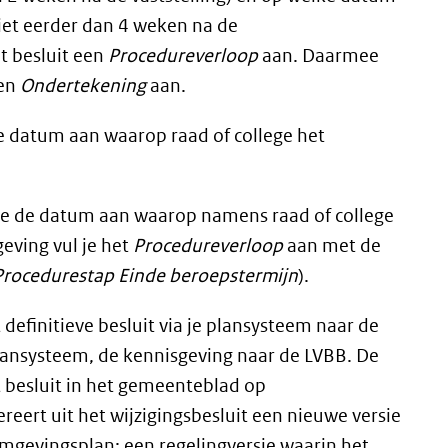
 niet eerder dan 4 weken na de
t besluit een
Procedureverloop
aan. Daarmee
en
Ondertekening
aan.
de datum aan waarop raad of college het
je de datum aan waarop namens raad of college
eving vul je het
Procedureverloop
aan met de
Procedurestap
Einde beroepstermijn
).
t definitieve besluit via je plansysteem naar de
plansysteem, de kennisgeving naar de LVBB. De
 besluit in het gemeenteblad op
eert uit het wijzigingsbesluit een nieuwe versie
mgevingsplan: een regelingversie waarin het